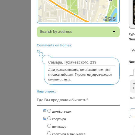
Search by address
Typ
Num
Comments on homes:
Vi
Next
Самара, Тухачевского, 239
Дом разваливается, отопления нет, все
стояки забиты. Управы на управляющие
компании нет.
Y
O
Наш опрос:
no
Где Вы предпочли бы жить?
дом/коттедж
квартира
пентхаус
квартира в таунхаусе