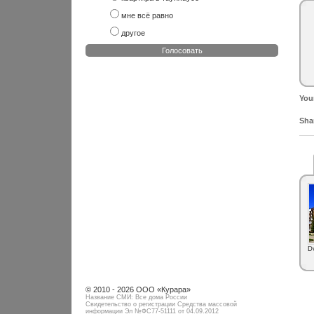
мне всё равно
другое
Голосовать
You
Shar
D
© 2010 - 2026 ООО «Курара»
Название СМИ: Все дома России
Свидетельство о регистрации Средства массовой
информации Эл №ФC77-51111 от 04.09.2012