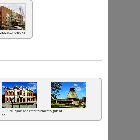
eynaya st, house 95
Cultural, sport and entertainment
Sights of
of