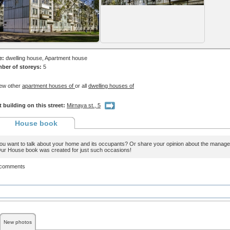
e:
dwelling house, Apartment house
ber of storeys:
5
ew other
apartment houses of
or all
dwelling houses of
 building on this street:
Mirnaya st., 5
House book
ou want to talk about your home and its occupants? Or share your opinion about the man
ur House book was created for just such occasions!
 comments
New photos