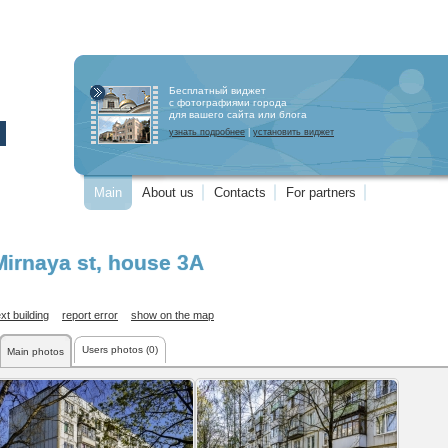
Бесплатный виджет
с фотографиями города
для вашего сайта или блога
узнать подробнее
|
установить виджет
Main
About us
Contacts
For partners
Mirnaya st
, house 3А
xt building
report error
show on the map
Users photos (0)
Main photos