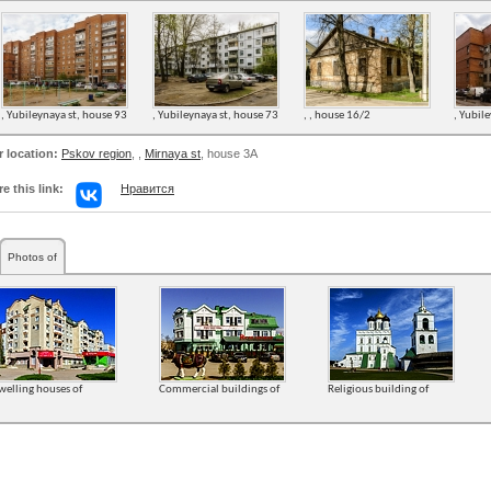
, Yubileynaya st, house 93
, Yubileynaya st, house 73
, , house 16/2
, Yubil
r location:
Pskov region
,
,
Mirnaya st
, house 3А
e this link:
Нравится
Photos of
welling houses of
Commercial buildings of
Religious building of