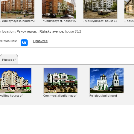
, Yubileynaya st, house 93
, Yubileynaya st, house 95
, Yubileynaya st, house 73
, , hou
r location:
Pskov region
,
,
Rizhsky avenue
, house 76/2
e this link:
Нравится
Photos of
welling houses of
Commercial buildings of
Religious building of