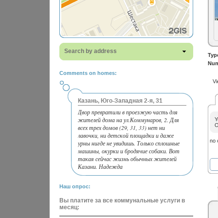
Search by address
Typ
Num
Comments on homes:
Vi
Казань, Юго-Западная 2-я, 31
Двор превратили в проезжую часть для
жителей дома на ул.Коммунаров, 2. Для
Y
O
всех трех домов (29, 31, 33) нет ни
лавочки, ни детской площадки и даже
no
урны нигде не увидишь. Только сплошные
машины, окурки и бродячие собаки. Вот
такая сейчас жизнь обычных жителей
Казани. Надежда
Наш опрос:
Вы платите за все коммунальные услуги в
месяц: