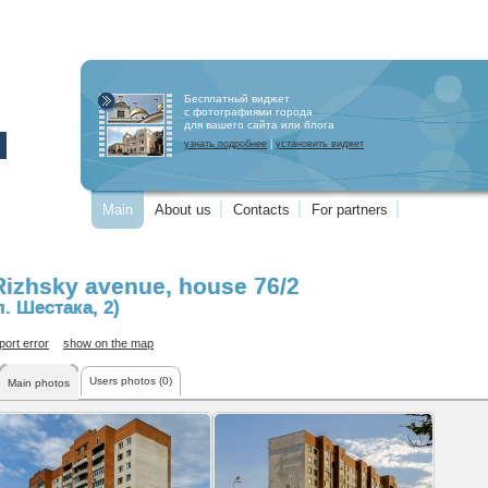
Бесплатный виджет
с фотографиями города
для вашего сайта или блога
узнать подробнее
|
установить виджет
Main
About us
Contacts
For partners
Rizhsky avenue
, house 76/2
л. Шестака, 2)
port error
show on the map
Users photos (0)
Main photos