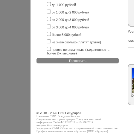
до 1 000 рублей
от 1 000 до 2 000 рублей
от 2 000 до 3 000 рублей
от 3 000 до 4 000 рублей
You
более 5 000 рублей
Shar
не знаю сколько (платят другие)
просто не оплачиваю (задолженность
более 2-х месяцев)
Голосовать
D
© 2010 - 2026 ООО «Курара»
Название СМИ: Все дома России
Свидетельство о регистрации Средства массовой
информации Эл №ФC77-51111 от 04.09.2012
выдано Роскомнадзором
Учредитель СМИ: Общество с ограниченной ответственностью
Профессиональные системы «Курара» (ООО «Курара»).