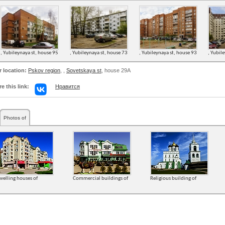
, Yubileynaya st, house 95
, Yubileynaya st, house 73
, Yubileynaya st, house 93
, Yubil
r location:
Pskov region
,
,
Sovetskaya st
, house 29А
e this link:
Нравится
Photos of
welling houses of
Commercial buildings of
Religious building of