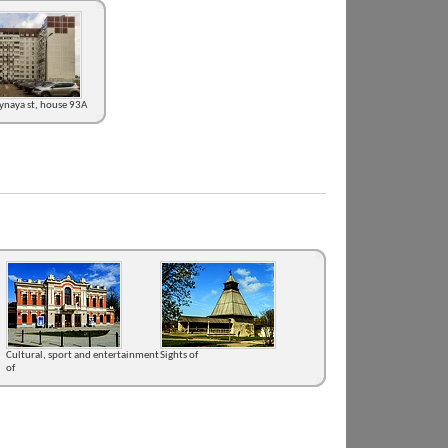
eynaya st, house 93А
Cultural, sport and entertainment
Sights of
of