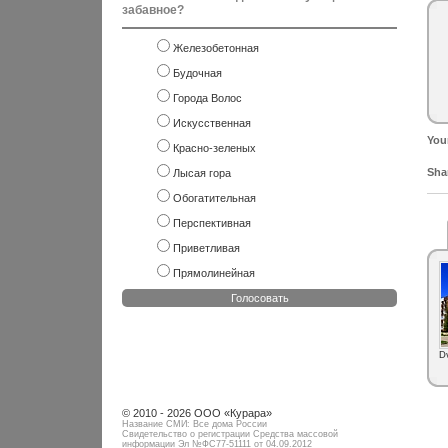
забавное?
Железобетонная
Будочная
Города Волос
Искусственная
You
Красно-зеленых
Shar
Лысая гора
Обогатительная
Перспективная
Приветливая
Прямолинейная
Голосовать
D
© 2010 - 2026 ООО «Курара»
Название СМИ: Все дома России
Свидетельство о регистрации Средства массовой
информации Эл №ФC77-51111 от 04.09.2012