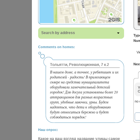
Search by address
Typ
Num
Comments on homes:
Vi
Next
Тольятти, Революционная, 7 к.2
В нашем доме, а точнее, у ребятишек и их
родителей - радость! В прилегающем
сквере на средства муниципалитета
оборудовали замечательный детский
Y
городок! Для досуга установлены более 20
O
аттракционов для разных возрастных
групп, удобные лавочки, урны. Будем
no
надеяться, что дети к оборудованию
будут относиться бережно и будет
соблюдаться порядок!
Наш опрос:
Какое на ваш взгляд название улицы самое