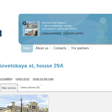
Бесплатный виджет
с фотографиями города
для вашего сайта или блога
узнать подробнее
|
установить виджет
Main
About us
Contacts
For partners
Sovetskaya st
, house 29А
xt building
report error
show on the map
Users photos (0)
Main photos