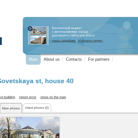
Бесплатный виджет
с фотографиями города
для вашего сайта или блога
узнать подробнее
|
установить виджет
Main
About us
Contacts
For partners
Sovetskaya st
, house 40
xt building
report error
show on the map
Users photos (0)
Main photos