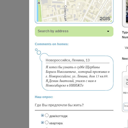
Search by address
Typ
Num
Comments on homes:
Vi
Next
Новороссийск, Ленина, 13
Я хотел бы узнать о судбе Щербины
Бориса Николаевича , который проживал в
г. Новороссийске, ул. Ленина, дом 13 кв.69.
Я,Демин Анатолий, учился с ним в
Y
O
Новосибирске в НИИЖТе
no
Наш опрос:
Где Вы предпочли бы жить?
дом/коттедж
квартира