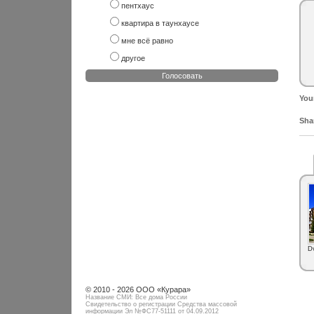
пентхаус
квартира в таунхаусе
мне всё равно
другое
Голосовать
You
Shar
D
© 2010 - 2026 ООО «Курара»
Название СМИ: Все дома России
Свидетельство о регистрации Средства массовой
информации Эл №ФC77-51111 от 04.09.2012