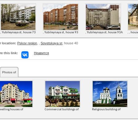
, Yubileynaya st, house 73
, Yubileynaya st, house 93
, Yubileynaya st, house 93А
, , hou
r location:
Pskov region
,
,
Sovetskaya st
, house 40
e this link:
Нравится
Photos of
welling houses of
Commercial buildings of
Religious building of