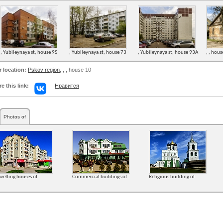
, Yubileynaya st, house 95
, Yubileynaya st, house 73
, Yubileynaya st, house 93А
, , hou
r location:
Pskov region
,
,
, house 10
e this link:
Нравится
Photos of
welling houses of
Commercial buildings of
Religious building of