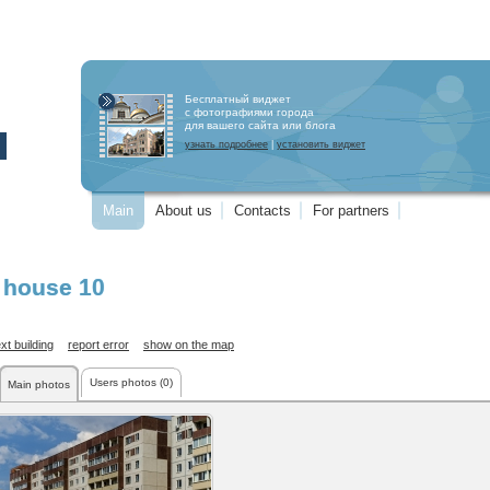
Бесплатный виджет
с фотографиями города
для вашего сайта или блога
узнать подробнее
|
установить виджет
Main
About us
Contacts
For partners
, house 10
xt building
report error
show on the map
Users photos (0)
Main photos