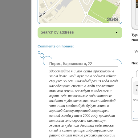
Search by address
Typ
Num
Comments on homes:
Vi
Next
Пермь, Карпинского, 22
здраствуйте я и моя семья проживаем в
этом доме . мой муж там родился сейчас
ему уже 55 лет .икаждый раз из года в год
нас обещают снести .а люди прожившие
Y
там всю жизнь все ждут и надеятся и
O
верят .ведь те пожилые люди которые
когдато туда заселялись жили надеждой
no
что и они когданибудь будут жить в
хорошей благоустроенной квартире с
ванной .когда у нас в 2000 году приходила
комиссия .они спросили как мы тут
живем .а куда нам деваться ведь этоже
стыд .в самом центре индустриального
района стоят такие ужасающие дома .и