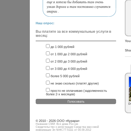
еще я хотела бы добавить там очень
узкая дорога и там постоянно случаются
аварии .
Наш опрос:
Вы платите за все коммунальные услуги в
месяц:
You
до 1 000 рублей
Shar
от 1 000 до 2 000 рублей
от 2 000 до 3 000 рублей
от 3 000 до 4 000 рублей
более 5 000 рублей
не знаю сколько (платят другие)
просто не оплачиваю (задолженность
более 2-х месяцев)
Голосовать
D
© 2010 - 2026 ООО «Курара»
Название СМИ: Все дома России
Свидетельство о регистрации Средства массовой
информации Эл №ФC77-51111 от 04.09.2012