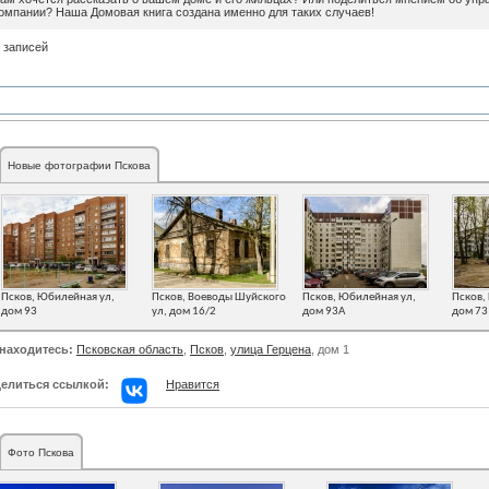
омпании? Наша Домовая книга создана именно для таких случаев!
 записей
Новые фотографии Пскова
Псков, Юбилейная ул,
Псков, Воеводы Шуйского
Псков, Юбилейная ул,
Псков,
дом 93
ул, дом 16/2
дом 93А
дом 73
находитесь:
Псковская область
,
Псков
,
улица Герцена
, дом 1
елиться ссылкой:
Нравится
Фото Пскова