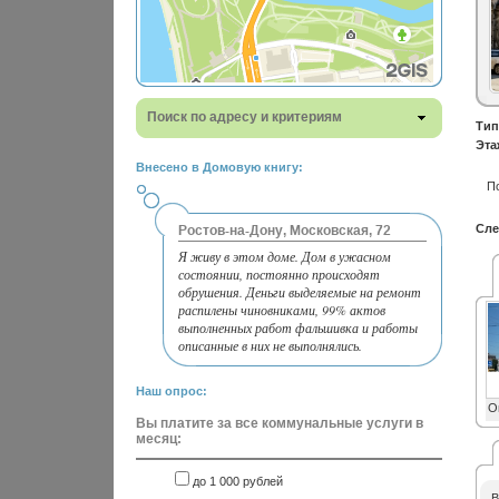
Поиск по адресу и критериям
Тип
Эта
Внесено в Домовую книгу:
П
Сле
Ростов-на-Дону, Московская, 72
Я живу в этом доме. Дом в ужасном
состоянии, постоянно происходят
обрушения. Деньги выделяемые на ремонт
распилены чиновниками, 99% актов
выполненных работ фальшивка и работы
описанные в них не выполнялись.
Наш опрос:
О
Вы платите за все коммунальные услуги в
месяц:
до 1 000 рублей
В