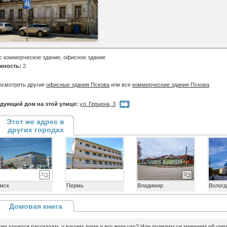
:
коммерческое здание, офисное здание
жность:
2
осмотреть другие
офисные здания Пскова
или все
коммерческие здания Пскова
дующий дом на этой улице:
ул. Герцена, 3
Этот же адрес в
других городах
3
3
мск
Пермь
Владимир
Вологд
Домовая книга
ам хочется рассказать о вашем доме и его жильцах? Или поделиться мнением об уп