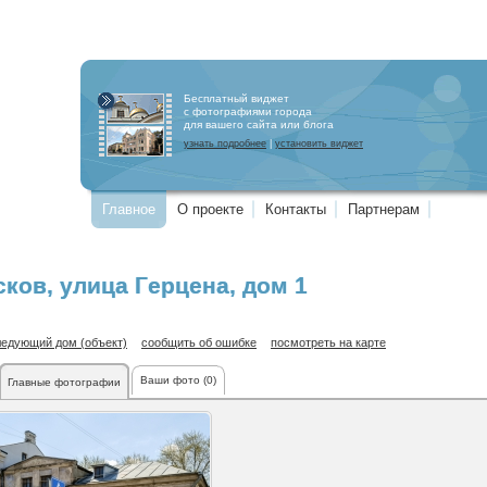
Бесплатный виджет
с фотографиями города
для вашего сайта или блога
узнать подробнее
|
установить виджет
Главное
О проекте
Контакты
Партнерам
сков
,
улица Герцена
, дом 1
ледующий дом (объект)
сообщить об ошибке
посмотреть на карте
Ваши фото (0)
Главные фотографии