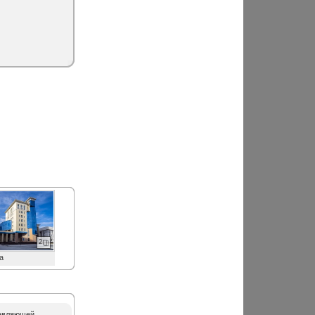
2
а
равляющей