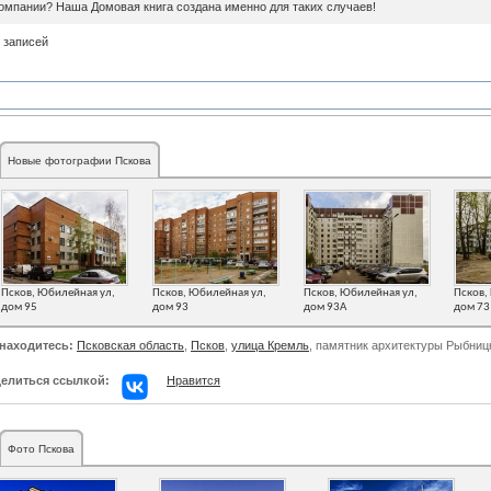
омпании? Наша Домовая книга создана именно для таких случаев!
 записей
Новые фотографии Пскова
Псков, Юбилейная ул,
Псков, Юбилейная ул,
Псков, Юбилейная ул,
Псков,
дом 95
дом 93
дом 93А
дом 73
находитесь:
Псковская область
,
Псков
,
улица Кремль
, памятник архитектуры Рыбниц
елиться ссылкой:
Нравится
Фото Пскова