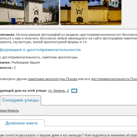
мечание.
Использование фотографий из раздела «достопримечательности» бесплатн
атиться к нам и получить бесплатно любую имеющуюся на сайте фотографию памятни
умента, скульптуры, малой архитектурной формы и т.п.
формация о достопримечательности
:
достопримечательность, памятник архитектуры
вание:
Рыбницкая башня
жность:
2
осмотреть другие
памятники архитектуры Пскова
или все
достопримечательности Пск
дующий дом на этой улице:
ул. Кремль, 2
Соседние улицы
лица Кремль
Домовая книга
ам хочется рассказать о вашем доме и его жильцах? Или поделиться мнением об уп