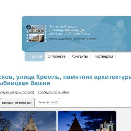
Бесплатный виджет
с фотографиями города
для вашего сайта или блога
узнать подробнее
|
установить виджет
Главное
О проекте
Контакты
Партнерам
сков
,
улица Кремль
, памятник архитектур
ыбницкая башня
ледующий дом (объект)
сообщить об ошибке
Ваши фото (0)
Главные фотографии