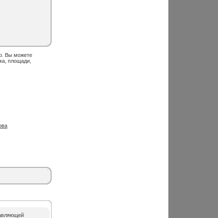
о. Вы можете
ка, площади,
ова
равляющей