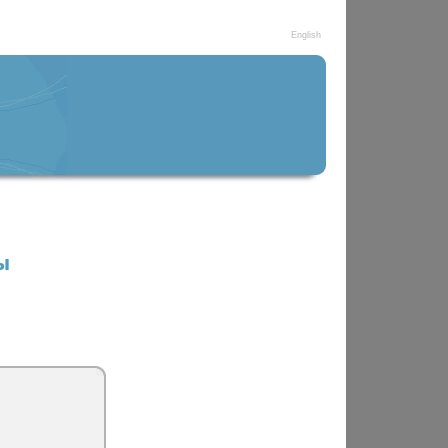
English
ы