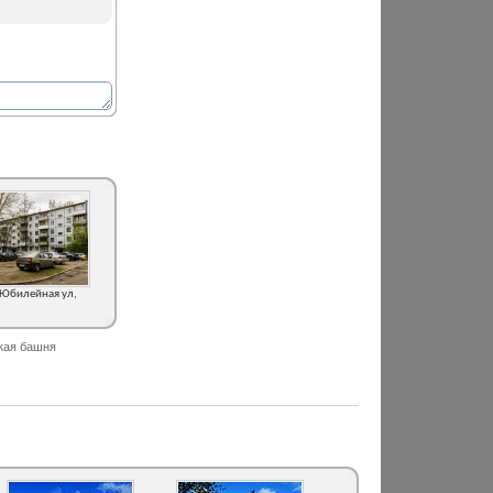
 Юбилейная ул,
кая башня