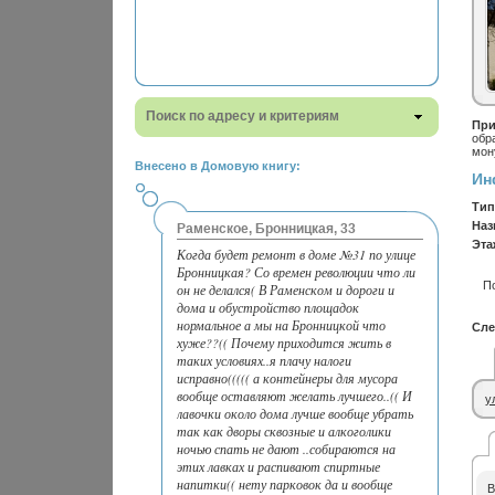
Поиск по адресу и критериям
При
обр
мон
Внесено в Домовую книгу:
Ин
Тип
Наз
Раменское, Бронницкая, 33
Эта
Когда будет ремонт в доме №31 по улице
Бронницкая? Со времен революции что ли
П
он не делался( В Раменском и дороги и
дома и обустройство площадок
нормальное а мы на Бронницкой что
Сле
хуже??(( Почему приходится жить в
таких условиях..я плачу налоги
исправно((((( а контейнеры для мусора
вообще оставляют желать лучшего..(( И
у
лавочки около дома лучше вообще убрать
так как дворы сквозные и алкоголики
ночью спать не дают ..собираются на
этих лавках и распивают спиртные
напитки(( нету парковок да и вообще
В