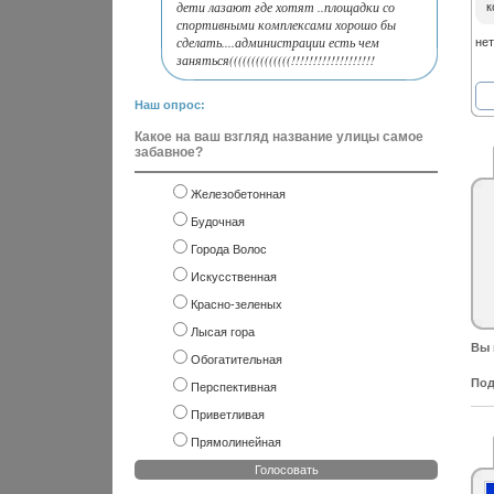
дети лазают где хотят ..площадки со
к
спортивными комплексами хорошо бы
сделать....администрации есть чем
нет
заняться((((((((((((((!!!!!!!!!!!!!!!!!!!
Наш опрос:
Какое на ваш взгляд название улицы самое
забавное?
Железобетонная
Будочная
Города Волос
Искусственная
Красно-зеленых
Лысая гора
Вы 
Обогатительная
Под
Перспективная
Приветливая
Прямолинейная
Голосовать