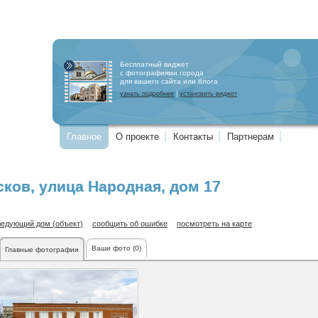
Бесплатный виджет
с фотографиями города
для вашего сайта или блога
узнать подробнее
|
установить виджет
Главное
О проекте
Контакты
Партнерам
сков
,
улица Народная
, дом 17
ледующий дом (объект)
сообщить об ошибке
посмотреть на карте
Ваши фото (0)
Главные фотографии