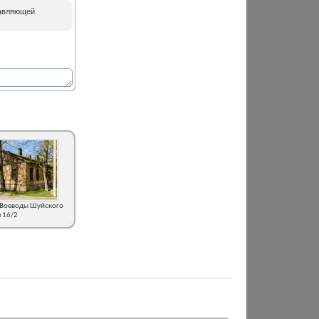
равляющей
 Воеводы Шуйского
м 16/2