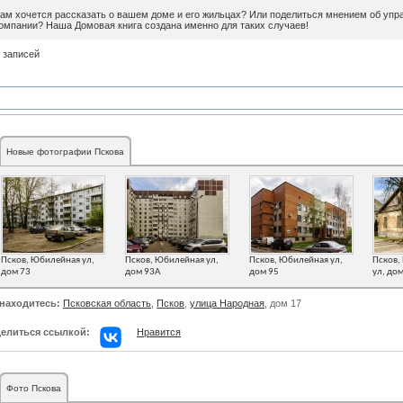
ам хочется рассказать о вашем доме и его жильцах? Или поделиться мнением об уп
омпании? Наша Домовая книга создана именно для таких случаев!
 записей
Новые фотографии Пскова
Псков, Юбилейная ул,
Псков, Юбилейная ул,
Псков, Юбилейная ул,
Псков,
дом 73
дом 93А
дом 95
ул, до
находитесь:
Псковская область
,
Псков
,
улица Народная
, дом 17
елиться ссылкой:
Нравится
Фото Пскова