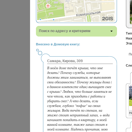
Поиск по адресу и критериям
Тип
Наз
Эта
Внесено в Домовую книгу:
П
Самара, Кирова, 309
Сле
В моём доме течёт крыша, что мне
делать? Почему службы, которые
должны этим заниматься, не выполняют
свои обязанности? Почему жильцы дома (
в данном контексте один) вычищает снег
с крыши? Людям, что больше заняться не
чем чтоли, как приходить с работы и
убирать снег? А что делать, если
службам, глубоко "пофиг" на своих
жильцов. Вода течёт по стенам, на
Н
этаже стоит неприятный запах, + вода
начинает попадать в квартиру, в моей
ванной комнате, также запах стоит в
моей комнате. Надеюсь прочитав, мою