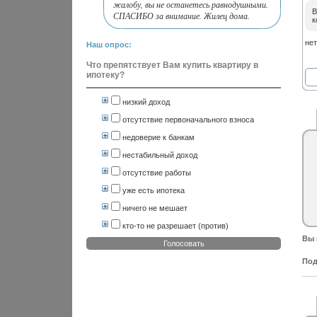
жалобу, вы не останетесь равнодушными.
В
СПАСИБО за внимание. Жилец дома.
к
нет
Наш опрос:
Что препятствует Вам купить квартиру в
ипотеку?
низкий доход
отсутствие первоначального взноса
недоверие к банкам
нестабильный доход
отсутствие работы
уже есть ипотека
ничего не мешает
кто-то не разрешает (против)
Вы 
Голосовать
Под