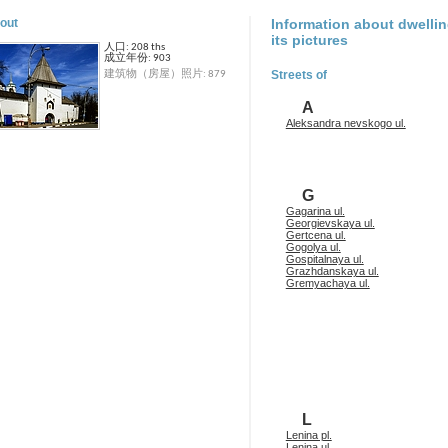
out
Information about dwellin
its pictures
人口: 208 ths
成立年份: 903
Streets of
建筑物（房屋）照片: 879
A
Aleksandra nevskogo ul.
G
Gagarina ul.
Georgievskaya ul.
Gertcena ul.
Gogolya ul.
Gospitalnaya ul.
Grazhdanskaya ul.
Gremyachaya ul.
L
Lenina pl.
Lenina ul.