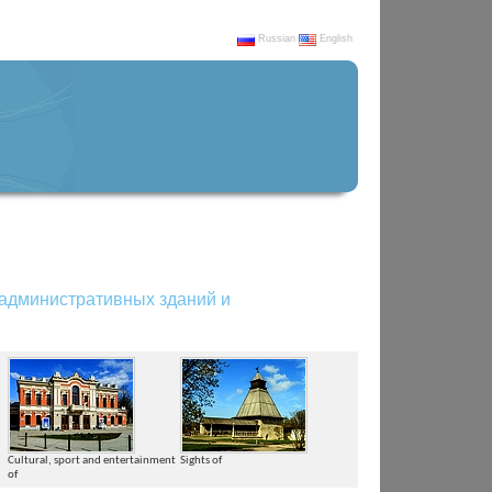
Russian
English
административных зданий и
Cultural, sport and entertainment
Sights of
of