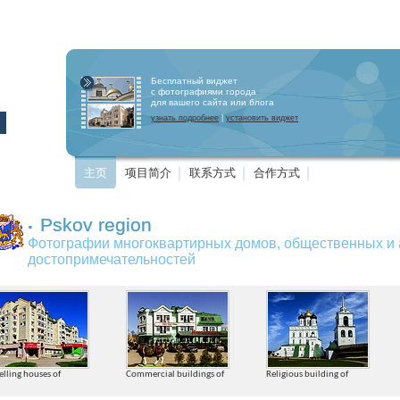
Бесплатный виджет
с фотографиями города
для вашего сайта или блога
узнать подробнее
|
установить виджет
主页
项目简介
联系方式
合作方式
.
Pskov region
Фотографии многоквартирных домов, общественных и 
достопримечательностей
lling houses of
Commercial buildings of
Religious building of