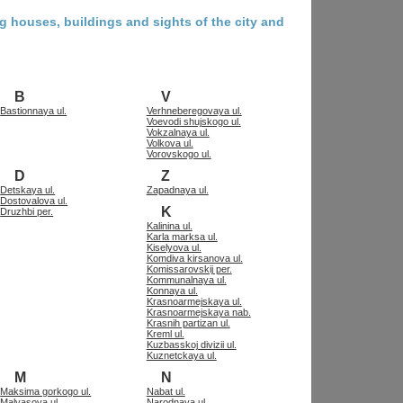
g houses, buildings and sights of the city and
B
V
Bastionnaya ul.
Verhneberegovaya ul.
Voevodi shujskogo ul.
Vokzalnaya ul.
Volkova ul.
Vorovskogo ul.
D
Z
Detskaya ul.
Zapadnaya ul.
Dostovalova ul.
K
Druzhbi per.
Kalinina ul.
Karla marksa ul.
Kiselyova ul.
Komdiva kirsanova ul.
Komissarovskij per.
Kommunalnaya ul.
Konnaya ul.
Krasnoarmejskaya ul.
Krasnoarmejskaya nab.
Krasnih partizan ul.
Kreml ul.
Kuzbasskoj divizii ul.
Kuznetckaya ul.
M
N
Maksima gorkogo ul.
Nabat ul.
Malyasova ul.
Narodnaya ul.