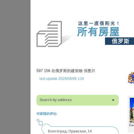
597 156 在俄罗斯的建筑物 张图片
last update 2026/08/06 134
Search by address
对家园的评论:
Dwe
Волгоград, Пражская, 14