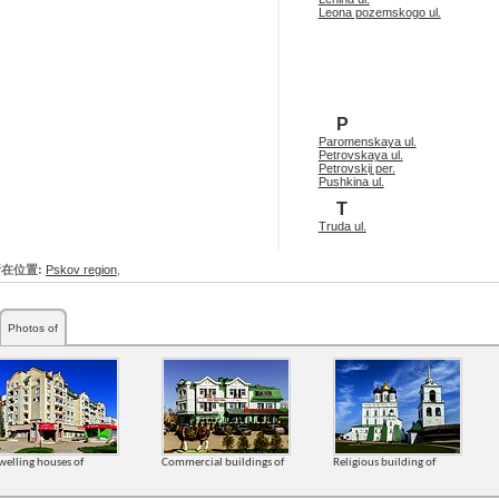
Leona pozemskogo ul.
P
Paromenskaya ul.
Petrovskaya ul.
Petrovskij per.
Pushkina ul.
T
Truda ul.
在位置:
Pskov region
,
Photos of
welling houses of
Commercial buildings of
Religious building of