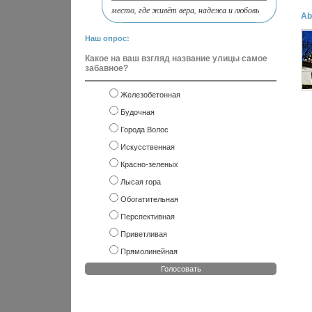
место, где живёт вера, надежа и любовь
Ab
Наш опрос:
Какое на ваш взгляд название улицы самое
забавное?
Железобетонная
Будочная
Города Волос
Искусственная
Красно-зеленых
Лысая гора
Обогатительная
Перспективная
Приветливая
Прямолинейная
Голосовать