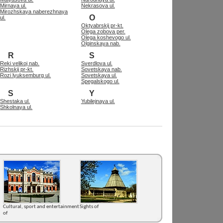
Mirnaya ul.
Nekrasova ul.
Mirozhskaya naberezhnaya
O
ul.
Oktyabrskij pr-kt.
Olega zobova per.
Olega koshevogo ul.
Olginskaya nab.
R
S
Reki velikoj nab.
Sverdlova ul.
Rizhskij pr-kt.
Sovetskaya nab.
Rozi lyuksemburg ul.
Sovetskaya ul.
Spegalskogo ul.
S
Y
Shestaka ul.
Yubilejnaya ul.
Shkolnaya ul.
Cultural, sport and entertainment
Sights of
of