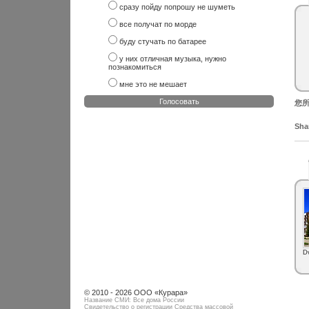
сразу пойду попрошу не шуметь
все получат по морде
буду стучать по батарее
у них отличная музыка, нужно
познакомиться
мне это не мешает
Голосовать
您所
Shar
D
© 2010 - 2026 ООО «Курара»
Название СМИ: Все дома России
Свидетельство о регистрации Средства массовой