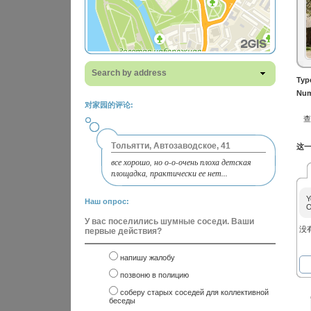
Search by address
Typ
Num
对家园的评论:
Тольятти, Автозаводское, 41
这一
все хорошо, но о-о-очень плоха детская
площадка, практически ее нет...
Y
Наш опрос:
O
У вас поселились шумные соседи. Ваши
没
первые действия?
напишу жалобу
позвоню в полицию
соберу старых соседей для коллективной
беседы