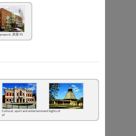
eynaya st, 房屋 95
Cultural, sport and entertainment
Sights of
of