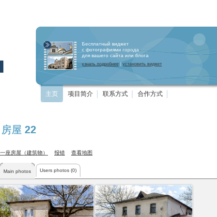
Бесплатный виджет
с фотографиями города
для вашего сайта или блога
узнать подробнее
|
установить виджет
主页
项目简介
联系方式
合作方式
, 房屋 22
一座房屋（建筑物）
报错
查看地图
Users photos (0)
Main photos