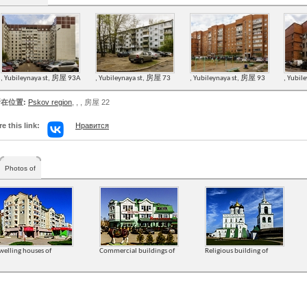
, Yubileynaya st, 房屋 93А
, Yubileynaya st, 房屋 73
, Yubileynaya st, 房屋 93
, Yubil
在位置:
Pskov region
,
,
, 房屋 22
e this link:
Нравится
Photos of
welling houses of
Commercial buildings of
Religious building of