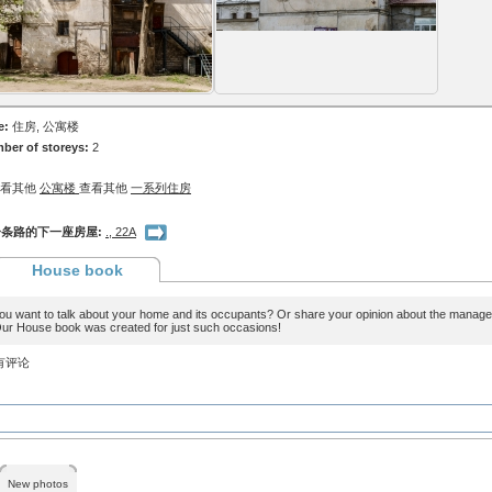
e:
住房, 公寓楼
ber of storeys:
2
查看其他
公寓楼
查看其他
一系列住房
条路的下一座房屋:
., 22А
House book
ou want to talk about your home and its occupants? Or share your opinion about the man
ur House book was created for just such occasions!
有评论
New photos