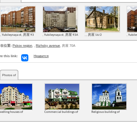
, Yubileynaya st, 房屋 93
, Yubileynaya st, 房屋 93А
, , 房屋 16/2
, Yubil
在位置:
Pskov region
,
,
Rizhsky avenue
, 房屋 70А
e this link:
Нравится
Photos of
welling houses of
Commercial buildings of
Religious building of