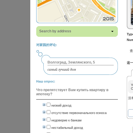
Search by address
Typ
Num
对家园的评论:
Волгоград, Землянского, 5
这一
самый лучший дом
Наш опрос:
Y
O
Что препятствует Вам купить квартиру в
ипотеку?
没
низкий доход
отсутствие первоначального взноса
недоверие к банкам
нестабильный доход