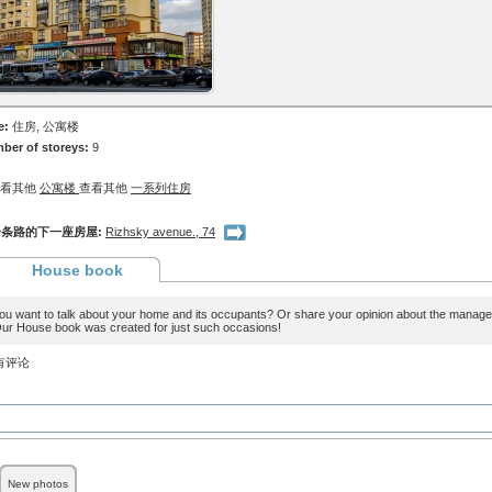
e:
住房, 公寓楼
ber of storeys:
9
查看其他
公寓楼
查看其他
一系列住房
条路的下一座房屋:
Rizhsky avenue., 74
House book
ou want to talk about your home and its occupants? Or share your opinion about the man
ur House book was created for just such occasions!
有评论
New photos