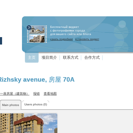
Бесплатный виджет
с фотографиями города
для вашего сайта или блога
узнать подробнее
|
установить виджет
主页
项目简介
联系方式
合作方式
Rizhsky avenue
, 房屋 70А
一座房屋（建筑物）
报错
查看地图
Users photos (0)
Main photos