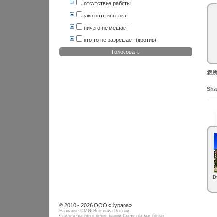
отсутствие работы
уже есть ипотека
ничего не мешает
кто-то не разрешает (против)
Голосовать
您所
Shar
D
© 2010 - 2026 ООО «Курара»
Название СМИ: Все дома России
Свидетельство о регистрации Средства массовой