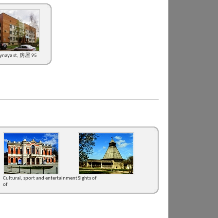
eynaya st, 房屋 95
Cultural, sport and entertainment
Sights of
of