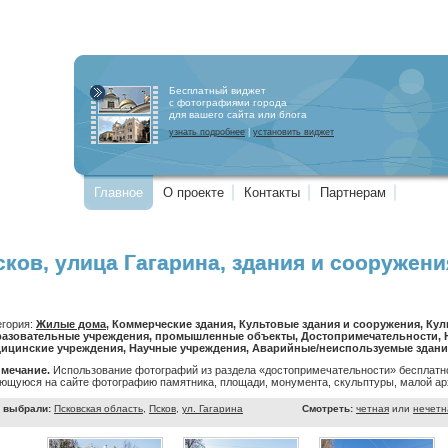
Бесплатный виджет
с фотографиями города
для вашего сайта или блога
узнать подробнее
|
установить виджет
Главное
О проекте
Контакты
Партнерам
сков, улица Гагарина, здания и сооружени
егория:
Жилые дома
, Коммерческие здания, Культовые здания и сооружения, Ку
азовательные учреждения, промышленные объекты, Достопримечательности, Н
ицинские учреждения, Научные учреждения, Аварийные/неиспользуемые здани
мечание.
Использование фотографий из раздела «достопримечательности» бесплатно
ющуюся на сайте фотографию памятника, площади, монумента, скульптуры, малой арх
 выбрали:
Псковская область
,
Псков
,
ул. Гагарина
Смотреть:
четная
или
нечетн