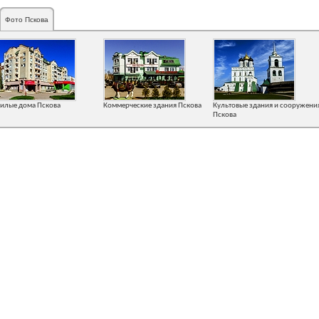
Фото Пскова
илые дома Пскова
Коммерческие здания Пскова
Культовые здания и сооружени
Пскова