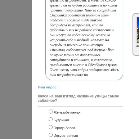
временно не работает. В течение какого
времени он не будет работать и по какой
причине - непонятно. Что за сотрудники
Сбербанка работают именно в этом
отделении (больше нигде такого
беспридела не встречала), что по
субботам у них не рабочее настроение и
они могут по собственному желанию
устроить себе выходной, наплевав на
очередь из ничего не понимающих
Ж
клиентов, собравшихся под дверью? Вот
по кучке таких отмороженных
сотрудников и начинает, к сожалению,
складываться мнение о Сбербанке в целом.
Очень жаль, что кадры отбираются здесь
так непрофессионально.
Наш опрос:
Какое на ваш взгляд название улицы самое
забавное?
Железобетонная
Будочная
Города Волос
Искусственная