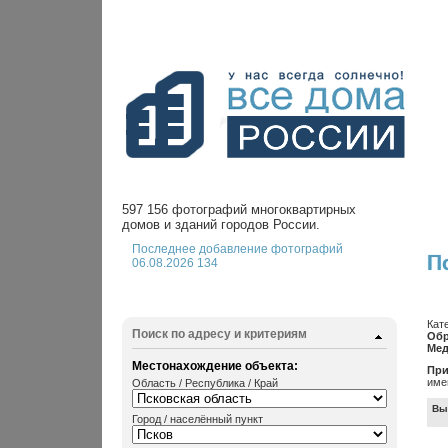
597 156 фотографий многоквартирных
домов и зданий городов России.
Последнее добавление фотографий
П
06.08.2026 134
Кат
Поиск по адресу и критериям
Обр
Мед
Местонахождение объекта:
При
име
Область / Республика / Край
Вы
Город / населённый пункт