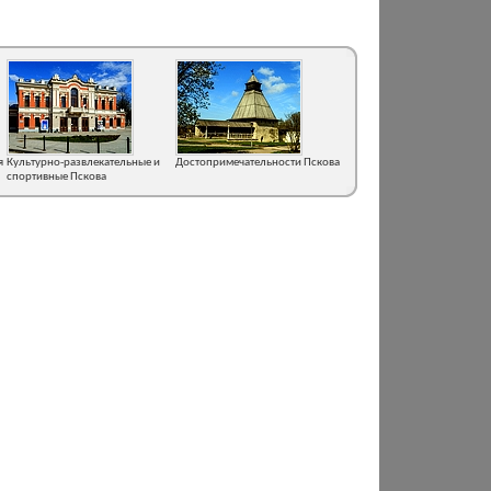
я
Культурно-развлекательные и
Достопримечательности Пскова
спортивные Пскова