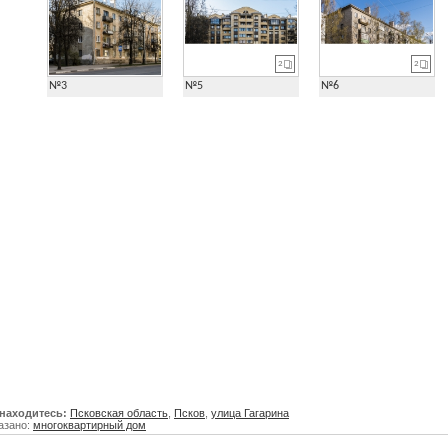
2
2
№3
№5
№6
находитесь:
Псковская область
,
Псков
,
улица Гагарина
азано:
многоквартирный дом