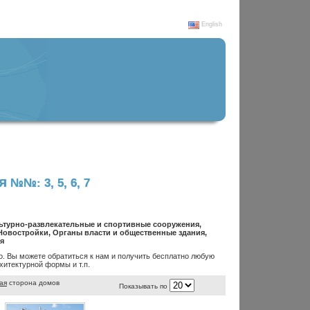
English
я
№№: 3, 5, 6, 7
льтурно-развлекательные и спортивные сооружения,
овостройки, Органы власти и общественные здания,
я
. Вы можете обратиться к нам и получить бесплатно любую
итектурной формы и т.п.
ая
сторона домов
Показывать по